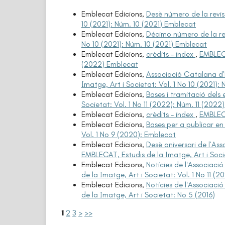
Emblecat Edicions,
Desè número de la revi
10 (2021): Núm. 10 (2021) Emblecat
Emblecat Edicions,
Décimo número de la r
No 10 (2021): Núm. 10 (2021) Emblecat
Emblecat Edicions,
crèdits - índex
,
EMBLECA
(2022) Emblecat
Emblecat Edicions,
Associació Catalana d’
Imatge, Art i Societat: Vol. 1 No 10 (2021):
Emblecat Edicions,
Bases i tramitació dels 
Societat: Vol. 1 No 11 (2022): Núm. 11 (202
Emblecat Edicions,
crèdits - índex
,
EMBLECA
Emblecat Edicions,
Bases per a publicar en
Vol. 1 No 9 (2020): Emblecat
Emblecat Edicions,
Desè aniversari de l’As
EMBLECAT, Estudis de la Imatge, Art i Soci
Emblecat Edicions,
Notícies de l'Associaci
de la Imatge, Art i Societat: Vol. 1 No 11 (
Emblecat Edicions,
Notícies de l'Associaci
de la Imatge, Art i Societat: No 5 (2016)
1
2
3
>
>>