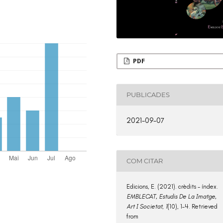
PDF
PUBLICADES
2021-09-07
COM CITAR
Edicions, E. (2021). crèdits - índex.
EMBLECAT, Estudis De La Imatge,
Art I Societat
,
1
(10), 1–4. Retrieved
from