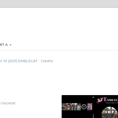
NT A
ÚM. 10 (2021) EMBLECAT
/
Crèdits
i Societat