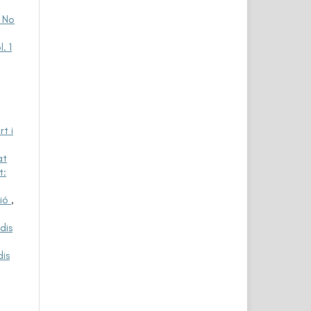
1 No
. 1
t i
at
t:
ció
,
dis
is