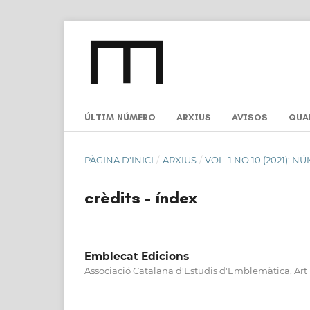
ÚLTIM NÚMERO
ARXIUS
AVISOS
QUA
PÀGINA D'INICI
/
ARXIUS
/
VOL. 1 NO 10 (2021): N
crèdits - índex
Emblecat Edicions
Associació Catalana d'Estudis d'Emblemàtica, Art 