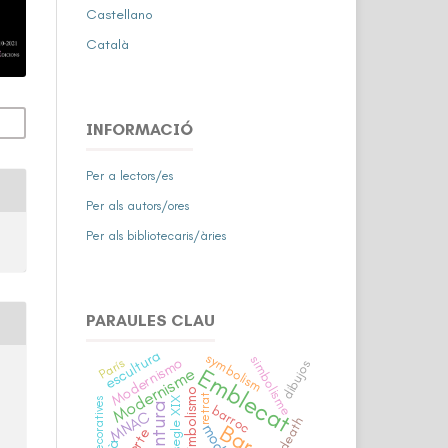
Castellano
Català
INFORMACIÓ
Per a lectors/es
Per als autors/ores
Per als bibliotecaris/àries
PARAULES CLAU
escultura
symbolism
simbolisme
Modernismo
París
dibujos
Modernisme
Emblecat
Simbolismo
retrat
segle XIX
arts decoratives
pintura
barroc
MNAC
death
moda