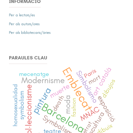
INFORMACIÓ
Per a lectors/es
Per als autors/ores
Per als bibliotecaris/àries
PARAULES CLAU
Emblecat
art català
París
Simbolismo
mecenatge
mort
Modernisme
dibujos
muerte
homosexualidad
col·leccionisme
pintura
symbolism
exposició
death
moda
fashion
Barcelona
MNAC
escultura
Symbolism
retrat
dibuix
teatre