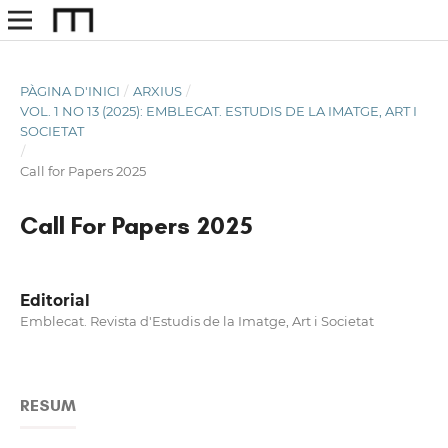
PÀGINA D'INICI
/
ARXIUS
/
VOL. 1 NO 13 (2025): EMBLECAT. ESTUDIS DE LA IMATGE, ART I
SOCIETAT
/
Call for Papers 2025
Call For Papers 2025
Editorial
Emblecat. Revista d'Estudis de la Imatge, Art i Societat
RESUM