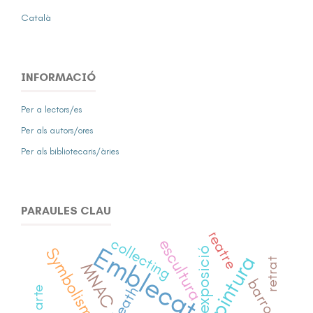
Català
INFORMACIÓ
Per a lectors/es
Per als autors/ores
Per als bibliotecaris/àries
PARAULES CLAU
teatre
collecting
escultura
Emblecat
Symbolism
exposició
pintura
retrat
MNAC
barroc
death