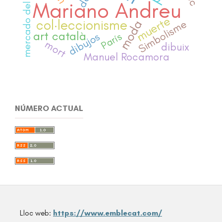
mercado del arte
Mariano Andreu
muerte
col·leccionisme
Simbolisme
moda
art català
dibujos
París
mort
dibuix
Manuel Rocamora
NÚMERO ACTUAL
Lloc web:
https://www.emblecat.com/