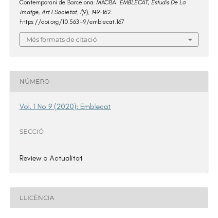
Contemporani de Barcelona: MACBA.
EMBLECAT, Estudis De La
Imatge, Art I Societat
,
1
(9), 149–162.
https://doi.org/10.56349/emblecat.167
Més formats de citació
NÚMERO
Vol. 1 No 9 (2020): Emblecat
SECCIÓ
Review o Actualitat
LLICÈNCIA