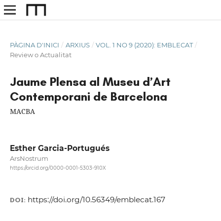
PÀGINA D'INICI
/
ARXIUS
/
VOL. 1 NO 9 (2020): EMBLECAT
/
Review o Actualitat
Jaume Plensa al Museu d’Art
Contemporani de Barcelona
MACBA
Esther Garcia-Portugués
ArsNostrum
https://orcid.org/0000-0001-5303-910X
https://doi.org/10.56349/emblecat.167
DOI: