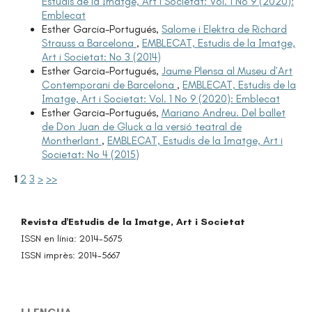
Estudis de la Imatge, Art i Societat: Vol. 1 No 9 (2020):
Emblecat
Esther Garcia-Portugués,
Salome i Elektra de Richard
Strauss a Barcelona
,
EMBLECAT, Estudis de la Imatge,
Art i Societat: No 3 (2014)
Esther Garcia-Portugués,
Jaume Plensa al Museu d’Art
Contemporani de Barcelona
,
EMBLECAT, Estudis de la
Imatge, Art i Societat: Vol. 1 No 9 (2020): Emblecat
Esther Garcia-Portugués,
Mariano Andreu. Del ballet
de Don Juan de Gluck a la versió teatral de
Montherlant
,
EMBLECAT, Estudis de la Imatge, Art i
Societat: No 4 (2015)
1
2
3
>
>>
Revista d'Estudis de la Imatge, Art i Societat
ISSN en línia: 2014-5675
ISSN imprès: 2014-5667