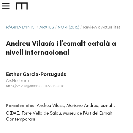
PÀGINA D'INICI
/
ARXIUS
/
NO 4 (2015)
/
Review o Actualitat
Andreu Vilasís i l'esmalt català a
nivell internacional
Esther Garcia-Portugués
ArsNostrum
https://orcid.org/0000-0001-5303-910X
Andreu Vilasís, Mariano Andreu, esmalt,
Paraules clau:
CIDAE, Torre Vella de Salou, Museu de l'Art del Esmalt
Contemporani