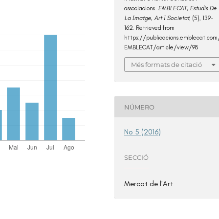
associacions.
EMBLECAT, Estudis De
La Imatge, Art I Societat
, (5), 139–
162. Retrieved from
https://publicacions.emblecat.com
EMBLECAT/article/view/98
Més formats de citació
NÚMERO
No 5 (2016)
SECCIÓ
Mercat de l’Art