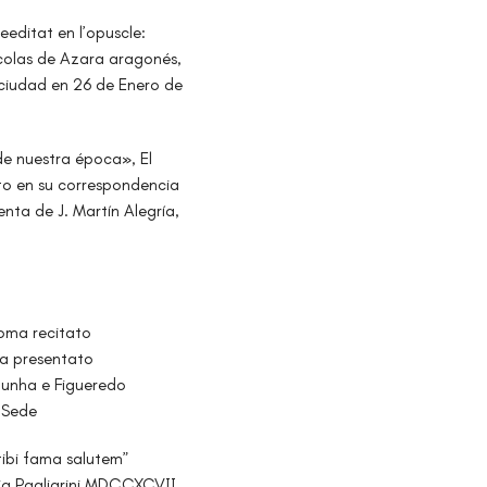
eeditat en l’opuscle:
icolas de Azara aragonés,
ciudad en 26 de Enero de
 de nuestra época», El
rto en su correspondencia
nta de J. Martín Alegría,
 Roma recitato
ra presentato
a Cunha e Figueredo
S.Sede
tibi fama salutem”
ria Pagliarini MDCCXCVII.