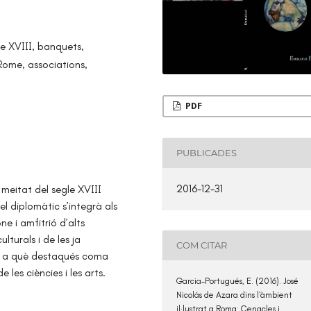
e XVIII, banquets,
 Rome, associations,
PDF
PUBLICADES
2016-12-31
 meitat del segle XVIII
el diplomàtic s’integrà als
ne i amfitrió d’alts
lturals i de les ja
COM CITAR
en a què destaqués coma
e les ciències i les arts.
Garcia-Portugués, E. (2016). José
Nicolás de Azara dins l’àmbient
il·lustrat a Roma: Cenacles i