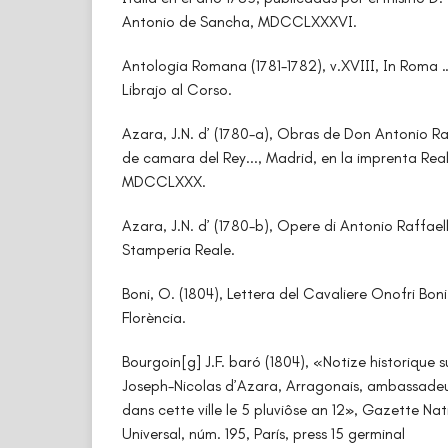
Antonio de Sancha, MDCCLXXXVI.
Antologia Romana (1781-1782), v.XVIII, In Roma 
Librajo al Corso.
Azara, J.N. d’ (1780-a), Obras de Don Antonio Ra
de camara del Rey..., Madrid, en la imprenta Rea
MDCCLXXX.
Azara, J.N. d’ (1780-b), Opere di Antonio Raffae
Stamperia Reale.
Boni, O. (1804), Lettera del Cavaliere Onofri Bo
Florència.
Bourgoin[g] J.F. baró (1804), «Notize historique s
Joseph-Nicolas d’Azara, Arragonais, ambassadeu
dans cette ville le 5 pluviôse an 12», Gazette Na
Universal, núm. 195, París, press 15 germinal