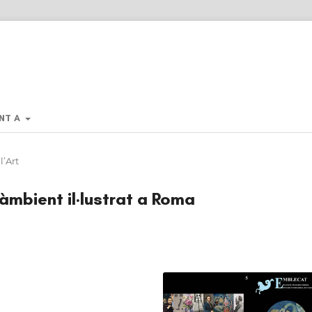
NT A
l’Art
àmbient il·lustrat a Roma