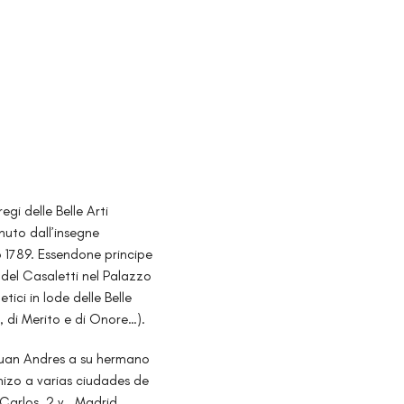
gi delle Belle Arti
uto dall’insegne
 1789. Essendone principe
del Casaletti nel Palazzo
ici in lode delle Belle
, di Merito e di Onore…).
.Juan Andres a su hermano
hizo a varias ciudades de
Carlos, 2 v., Madrid,