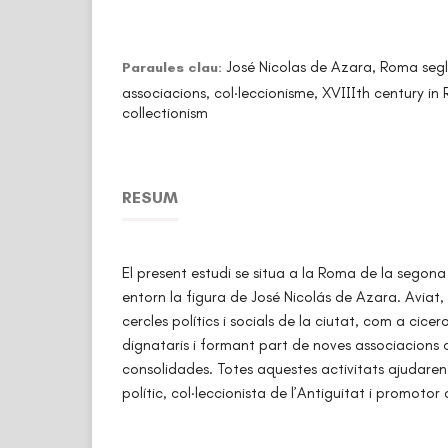
José Nicolas de Azara, Roma segl
Paraules clau:
associacions, col·leccionisme, XVIIIth century in
collectionism
RESUM
El present estudi se situa a la Roma de la segona
entorn la figura de José Nicolás de Azara. Aviat, 
cercles polítics i socials de la ciutat, com a cicero
dignataris i formant part de noves associacions cu
consolidades. Totes aquestes activitats ajudar
polític, col·leccionista de l’Antiguitat i promotor d