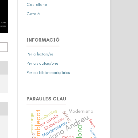
Castellano
Català
INFORMACIÓ
Per a lectors/es
Per als autors/ores
Per als bibliotecaris/àries
PARAULES CLAU
collecting
Modernismo
Emblecat
MNAC
Mariano Andreu
mecenatge
art català
Simbolismo
death
Modernisme
teatre
moda