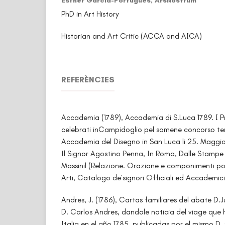
Esther Garcia-Portugués,
ArsNostrum
PhD in Art History
Historian and Art Critic (ACCA and AICA)
REFERÈNCIES
Accademia (1789), Accademia di S.Luca 1789. I Pre
celebrati inCampidoglio pel somene concorso ten
Accademia del Disegno in San Luca li 25. Maggio
Il Signor Agostino Penna, In Roma, Dalle Stampe 
Massinil (Relazione. Orazione e componimenti poet
Arti, Catalogo de’signori Officiali ed Accademici
Andres, J. (1786), Cartas familiares del abate D
D. Carlos Andres, dandole noticia del viage que 
Italia en el año 1785, publicadas por el mismo D. 