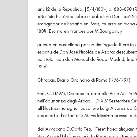
any 12 de la República, [5/4/1804] p. 888-890 (R
«Noticia histórica sobre el caballero Don José N
embajador de España en Paris, muerto en dicha 
1804. Escrito en francés por M.Bourgoin, y
puesto en castellano por un distinguido literato
espíritu de Don José Nicolás de Azara: descubie
epistolar con don Manuel de Roda, Madrid, Impre
1846).
Chracas. Diario Ordinario di Roma (1776-1797)
Fea, C. (1797), Discorso intorno alle Belle Arti in
nell’adunanza degli Arcadi il Di’XIV.Settembre O
all’Illustrissimo signor cavaliere Luigi Alvarez d
incaricato d’affari di S.M. Fedelissima presso la 
dall’Avvocato D.Carlo Fea. “Feret haec aliquam 
Virg.Aeneid.Lib I, vers. 43, In Roma nella stampe