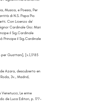
ria, Musica, e Poesia, Per
ntità di N.S. Papa Pio
etti. Con Licenzo de’
 Signor Cardinale Gio: Mari
incipe il Sig.Cardinale
ô Principe il Sig.Cardinale
 per Guattani], [v.I,1785
s de Azara, descubierto en
Roda, 3v., Madrid,
a Venetucci, Le erme
do de Luca Editori, p. 177-