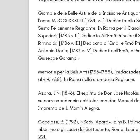
Giornale delle Belle Arti e della Incisione Antiqua
l’anno MDCCLXXXIIII [1784, v.I]. Dedicato alla Sa
Sesto Felicimente Regnante. In Roma per il Casal
Superiori; [1785 v.II] Dedicato All’Emô Principe il
Riminaldi; [1786 v. III] Dedicato all’Emô, e Rmô Pr
Antonio Doria; [1787 v.IV] Dedicato all’Emô, e Rm
Giuseppe Garampi.
Memorie per la Belli Arti (1785-1788), [redactades
al v.4,1788], In Roma nella stamperia Pagliarini.
Azara, J.N. (1846), El espíritu de Don José Nicolá
su correspondencia epistolar con don Manuel de 
Imprenta de J. Martín Alegria.
Cacciotti, B. (1992), «Scavi Azara», dins B. Palm
tiburtine e gli scavi del Settecento, Roma, Leonar
221.