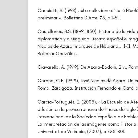
Cacciotti, B. (1993),, «La collezione di José Nico
preliminari», Bollettino D’Arte, 78, p.1-54.
Castellanos, B.S. (1849-1850), Historia de la vida c
diplomático y distinguido literato español el mag
Nicolás de Azara, marqués de Nibbiano…, I-II, M
Baltasar González.
Ciavarella, A. (1979), De Azara-Bodoni, 2 v., Par
Corona, C.E. (1948), José Nicolás de Azara. Un 
Roma, Zaragoza, Institución Fernando el Católic
Garcia-Portugués, E. (2008), «La Escuela de Ate
difusión en la prensa romana de finales del siglo
internacional de la Sociedad Española de Emble
La interpretación de las imágenes como Historia cu
Universitat de València, (2007), p.785-801.