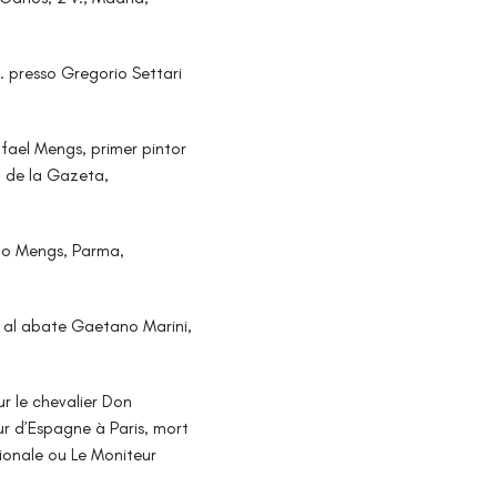
… presso Gregorio Settari
fael Mengs, primer pintor
l de la Gazeta,
llo Mengs, Parma,
ni al abate Gaetano Marini,
ur le chevalier Don
r d’Espagne à Paris, mort
tionale ou Le Moniteur