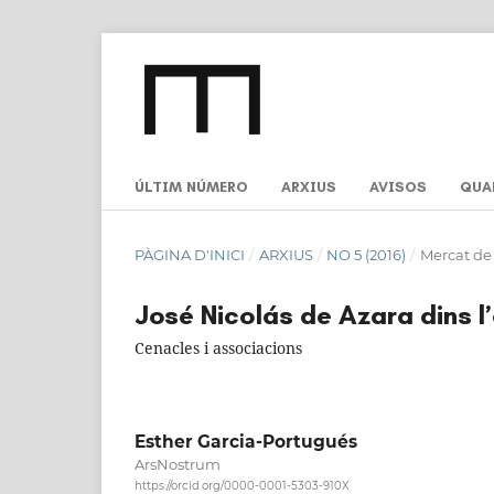
ÚLTIM NÚMERO
ARXIUS
AVISOS
QUA
PÀGINA D'INICI
/
ARXIUS
/
NO 5 (2016)
/
Mercat de 
José Nicolás de Azara dins l’
Cenacles i associacions
Esther Garcia-Portugués
ArsNostrum
https://orcid.org/0000-0001-5303-910X