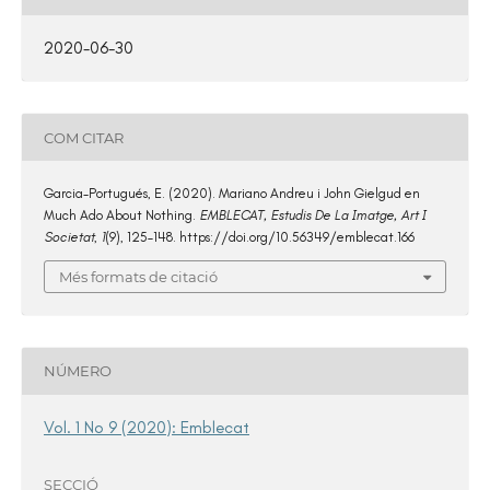
2020-06-30
COM CITAR
Garcia-Portugués, E. (2020). Mariano Andreu i John Gielgud en
Much Ado About Nothing.
EMBLECAT, Estudis De La Imatge, Art I
Societat
,
1
(9), 125–148. https://doi.org/10.56349/emblecat.166
Més formats de citació
NÚMERO
Vol. 1 No 9 (2020): Emblecat
SECCIÓ