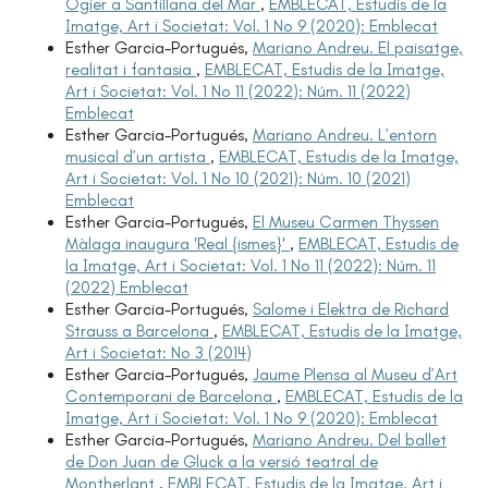
Ogier a Santillana del Mar
,
EMBLECAT, Estudis de la
Imatge, Art i Societat: Vol. 1 No 9 (2020): Emblecat
Esther Garcia-Portugués,
Mariano Andreu. El paisatge,
realitat i fantasia
,
EMBLECAT, Estudis de la Imatge,
Art i Societat: Vol. 1 No 11 (2022): Núm. 11 (2022)
Emblecat
Esther Garcia-Portugués,
Mariano Andreu. L’entorn
musical d’un artista
,
EMBLECAT, Estudis de la Imatge,
Art i Societat: Vol. 1 No 10 (2021): Núm. 10 (2021)
Emblecat
Esther Garcia-Portugués,
El Museu Carmen Thyssen
Màlaga inaugura 'Real {ismes}'
,
EMBLECAT, Estudis de
la Imatge, Art i Societat: Vol. 1 No 11 (2022): Núm. 11
(2022) Emblecat
Esther Garcia-Portugués,
Salome i Elektra de Richard
Strauss a Barcelona
,
EMBLECAT, Estudis de la Imatge,
Art i Societat: No 3 (2014)
Esther Garcia-Portugués,
Jaume Plensa al Museu d’Art
Contemporani de Barcelona
,
EMBLECAT, Estudis de la
Imatge, Art i Societat: Vol. 1 No 9 (2020): Emblecat
Esther Garcia-Portugués,
Mariano Andreu. Del ballet
de Don Juan de Gluck a la versió teatral de
Montherlant
,
EMBLECAT, Estudis de la Imatge, Art i