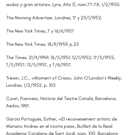
audaz y gran artista», Lyra, Año II, núm.77-78, 1/2/1950.
The Morning Advertiser, Londres, 17 y 23/1/1952.
The New York Times, 7 y 16/6/1957
The New York Times, 18/9/1959, p.25
The Times, 21/4/1949; 18/5/1951; 12/1/1952; 17/5/1955;
7/5/1957; 13/5/1957, y 7/6/1957.
Trewin, J.C., «Moment of Crisis», John O’London’s Weekly,
Londres, 1/2/1952, p. 103.
Curet, Francesc, Història del Teatre Català, Barcelona,
Aedos, 1967.
García Portugués, Esther, «El reconeixement artístic de
Mariano Andreu en el nostre país», Butlletí de la Reial
Acadèmia Catalana de Sant Jordí, núm. XXI, Barcelona