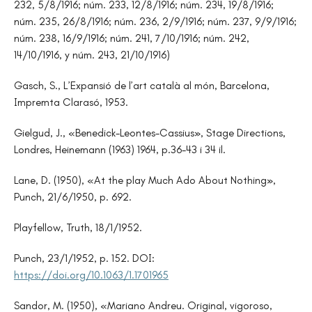
232, 5/8/1916; núm. 233, 12/8/1916; núm. 234, 19/8/1916;
núm. 235, 26/8/1916; núm. 236, 2/9/1916; núm. 237, 9/9/1916;
núm. 238, 16/9/1916; núm. 241, 7/10/1916; núm. 242,
14/10/1916, y núm. 243, 21/10/1916)
Gasch, S., L’Expansió de l’art català al món, Barcelona,
Impremta Clarasó, 1953.
Gielgud, J., «Benedick-Leontes-Cassius», Stage Directions,
Londres, Heinemann (1963) 1964, p.36-43 i 34 il.
Lane, D. (1950), «At the play Much Ado About Nothing»,
Punch, 21/6/1950, p. 692.
Playfellow, Truth, 18/1/1952.
Punch, 23/1/1952, p. 152. DOI:
https://doi.org/10.1063/1.1701965
Sandor, M. (1950), «Mariano Andreu. Original, vigoroso,