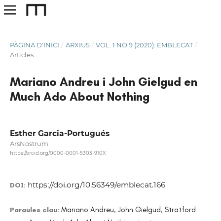
PÀGINA D'INICI
/
ARXIUS
/
VOL. 1 NO 9 (2020): EMBLECAT
/
Articles
Mariano Andreu i John Gielgud en
Much Ado About Nothing
Esther Garcia-Portugués
ArsNostrum
https://orcid.org/0000-0001-5303-910X
https://doi.org/10.56349/emblecat.166
DOI:
Mariano Andreu, John Gielgud, Stratford
Paraules clau: