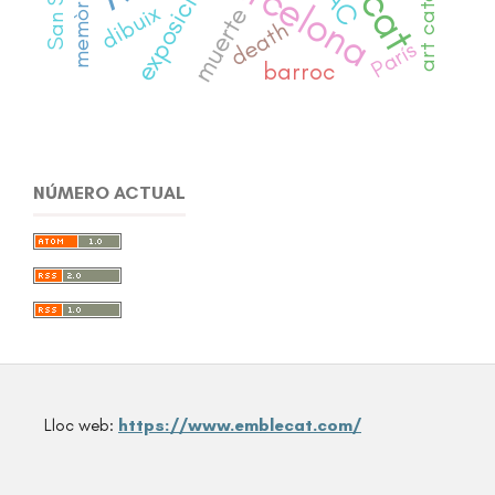
Barcelona
exposició
memòria
dibuix
muerte
death
París
barroc
NÚMERO ACTUAL
Lloc web:
https://www.emblecat.com/