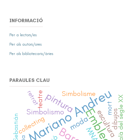
INFORMACIÓ
Per a lectors/es
Per als autors/ores
Per als bibliotecaris/àries
PARAULES CLAU
Mariano Andreu
retrat
Simbolisme
pintura
teatre
art català del segle XX
mort
Emblecat
Simbolismo
escultura
dibujos
San Sebastián
moda
collecting
MNAC