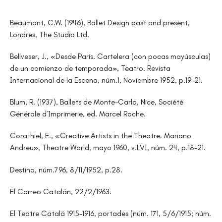
Beaumont, C.W. (1946), Ballet Design past and present,
Londres, The Studio Ltd.
Bellveser, J., «Desde París. Cartelera (con pocas mayúsculas)
de un comienzo de temporada», Teatro. Revista
Internacional de la Escena, núm.1, Noviembre 1952, p.19-21.
Blum, R. (1937), Ballets de Monte-Carlo, Nice, Société
Générale d’Imprimerie, ed. Marcel Roche.
Corathiel, E., «Creative Artists in the Theatre. Mariano
Andreu», Theatre World, mayo 1960, v.LVI, núm. 24, p.18-21.
Destino, núm.796, 8/11/1952, p.28.
El Correo Catalán, 22/2/1963.
El Teatre Catalá 1915-1916, portades (núm. 171, 5/6/1915; núm.